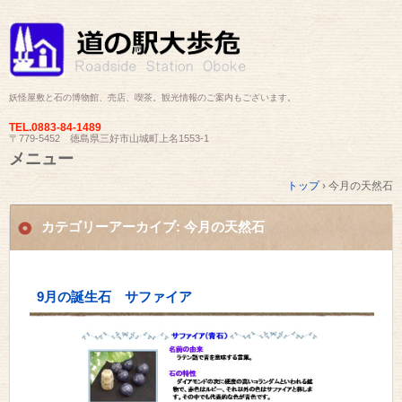
妖怪屋敷と石の博物館、売店、喫茶。観光情報のご案内もございます。
TEL.
0883-84-1489
〒779-5452 徳島県三好市山城町上名1553-1
メニュー
コ
トップ
›
今月の天然石
ン
テ
ン
カテゴリーアーカイブ:
今月の天然石
ツ
へ
ス
キ
9月の誕生石 サファイア
ッ
プ