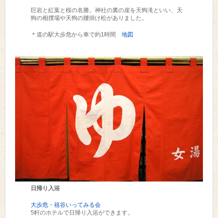
巨岩と紅葉と桜の名勝。神社の裏の崖を天狗滝といい、天
狗の相撲場や天狗の腰掛け松がありました。
＊道の駅大歩危から車で約1時間
地図
日帰り入浴
大歩危・祖谷いってみる会
5軒のホテルで日帰り入浴ができます。