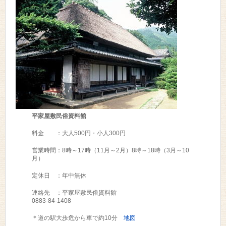
平家屋敷民俗資料館
料金 ：大人500円・小人300円
営業時間：8時～17時（11月～2月）8時～18時（3月～10
月）
定休日 ：年中無休
連絡先 ：平家屋敷民俗資料館
0883-84-1408
＊道の駅大歩危から車で約10分
地図