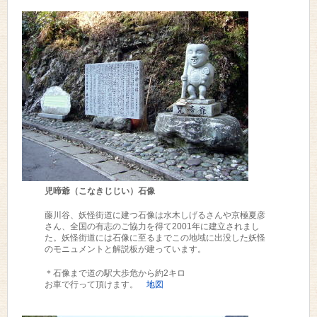
児啼爺（こなきじじい）石像
藤川谷、妖怪街道に建つ石像は水木しげるさんや京極夏彦
さん、全国の有志のご協力を得て2001年に建立されまし
た。妖怪街道には石像に至るまでこの地域に出没した妖怪
のモニュメントと解説板が建っています。
＊石像まで道の駅大歩危から約2キロ
お車で行って頂けます。
地図