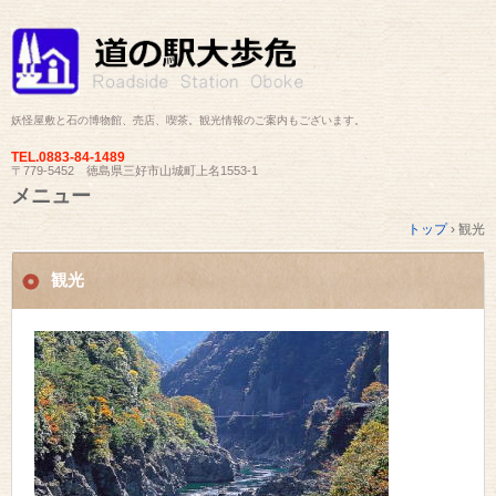
妖怪屋敷と石の博物館、売店、喫茶。観光情報のご案内もございます。
TEL.
0883-84-1489
〒779-5452 徳島県三好市山城町上名1553-1
メニュー
コ
トップ
›
観光
ン
テ
ン
観光
ツ
へ
ス
キ
ッ
プ