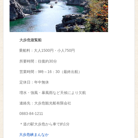
大歩危遊覧船
乗船料：大人1500円・小人750円
所要時間：往復約30分
営業時間：9時～16：30（最終出航）
定休日：年中無休
増水・強風・暴風雨など天候により欠航
連絡先：大歩危観光船有限会社
0883-84-1211
＊道の駅大歩危から車で約1分
大歩危峡まんなか