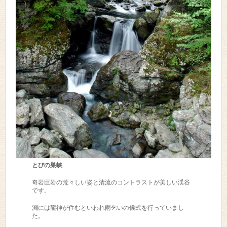
とびの巣峡
奇岩巨岩の荒々しい姿と清流のコントラストが美しい渓谷
です。
淵には龍神が住むといわれ雨乞いの儀式を行っていまし
た。