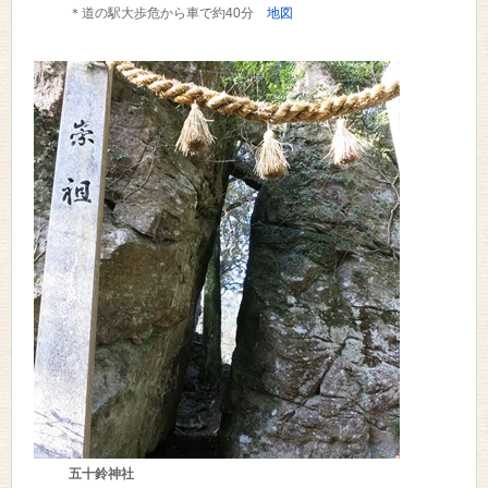
＊道の駅大歩危から車で約40分
地図
五十鈴神社