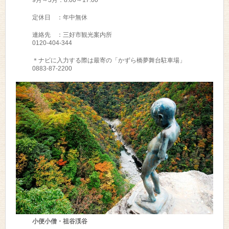
9月～3月：8:00～17:00
定休日 ：年中無休
連絡先 ：三好市観光案内所
0120-404-344
＊ナビに入力する際は最寄の「かずら橋夢舞台駐車場」
0883-87-2200
小便小僧・祖谷渓谷