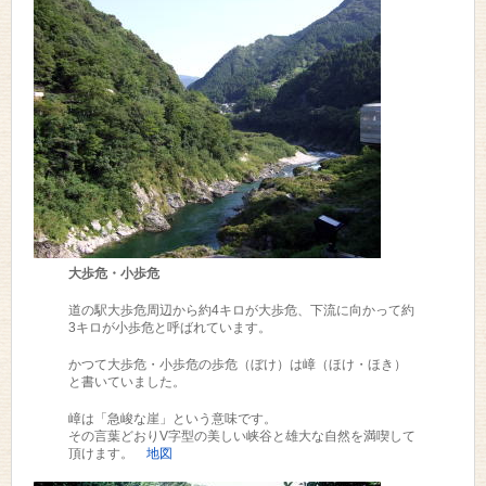
大歩危・小歩危
道の駅大歩危周辺から約4キロが大歩危、下流に向かって約
3キロが小歩危と呼ばれています。
かつて大歩危・小歩危の歩危（ぼけ）は嶂（ほけ・ほき）
と書いていました。
嶂は「急峻な崖」という意味です。
その言葉どおりV字型の美しい峡谷と雄大な自然を満喫して
頂けます。
地図