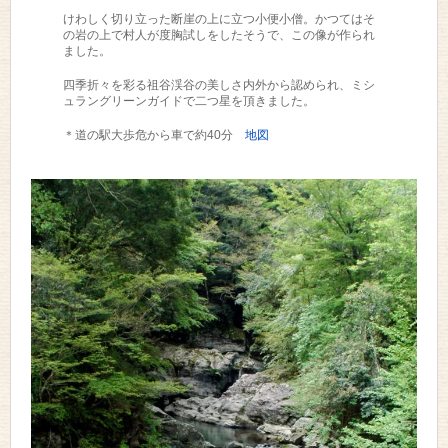
けわしく切り立った断崖の上に立つ小便小僧。かつてはそ
の岩の上で村人が度胸試しをしたそうで、この像が作られ
ました。
四季折々を彩る祖谷渓谷の美しさ内外から認められ、ミシ
ュラングリーンガイドで二つ星を頂きました。
＊道の駅大歩危から車で約40分
地図