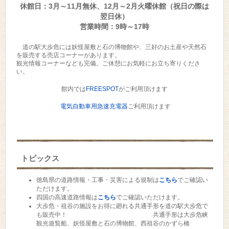
休館日：3月～11月無休、12月～2月火曜休館（祝日の際は
翌日休）
営業時間：9時～17時
道の駅大歩危には妖怪屋敷と石の博物館や、三好のお土産や天然石
を販売する売店コーナーがあります。
観光情報コーナーなども完備。ご休憩にお気軽にお立ち寄りくださ
い。
館内では
FREESPOT
がご利用頂けます
電気自動車用急速充電器
ご利用頂けます
トピックス
徳島県の道路情報・工事・災害による規制は
こちら
でご確認い
ただけます。
四国の高速道路情報は
こちら
でご確認いただけます。
大歩危・祖谷の施設をお得に廻れる共通手形を道の駅大歩危で
も販売中！ 共通手形は大歩危峡
観光遊覧船、妖怪屋敷と石の博物館、西祖谷のかずら橋