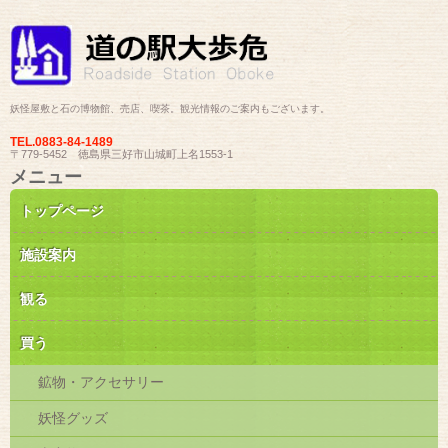
妖怪屋敷と石の博物館、売店、喫茶。観光情報のご案内もございます。
TEL.
0883-84-1489
〒779-5452 徳島県三好市山城町上名1553-1
メニュー
コ
トップページ
ン
テ
ン
施設案内
ツ
へ
ス
観る
キ
ッ
買う
プ
鉱物・アクセサリー
妖怪グッズ