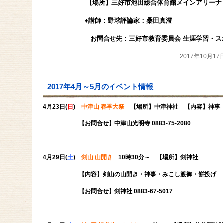
【場所】三好市池田総合体育館メインアリーナ 13
♦講師：野球評論家：桑田真澄
お問合せ先：三好市教育委員会 生涯学習・スポーツ振興課
2017年10月17
2017年4月～5月のイベント情報
4月23日(
日
)
中津山 春季大祭
【場所】中津神社 【内容】神事
【お問合せ】中津山光明寺 0883-75-2080
4月29日(
土
)
剣山 山開き
10時30分～ 【場所】剣神社
【内容】剣山の山開き・神事・みこし渡御・餅投げ
【お問合せ】剣神社 0883-67-5017