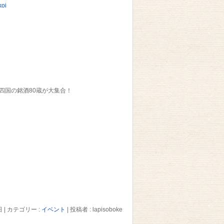
koi
四国の銘酒80蔵が大集合！
日
|
カテゴリー :
イベント
|
投稿者 : lapisoboke