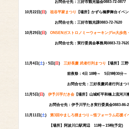
お問合せ先：三好市観光協会0883-72-0877
10月22日(
日
)
祖谷平家まつり
【場所】かずら橋夢舞台イベント
お問合せ先：三好市観光課0883-72-7620
10月29日(
日
)
ONSENガストロノミーウォーキングin大歩危
お問合せ先：実行委員会事務局0883-72-762
11月4日(
土
)・5日(
日
)
三好長慶 武者行列まつり
【場所】三
前夜祭：4日 18時～ 5日9時30分～
お問合せ先：三好長慶武者行列まつり実行委員会09
11月5日(
日
)
伊予川芋だき会
【場所】山城町平和橋上流河
お問合せ先：伊予川芋たき実行委員会0883-86-22
11月11日(
土
)
第3回やましろ狸まつり～怪フォーラム応援イ
【場所】阿波川口駅周辺 11時～15時(予定)