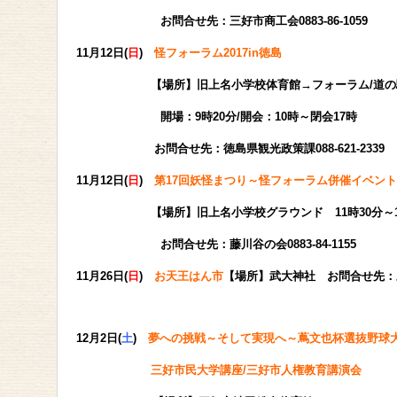
お問合せ先：三好市商工会0883-86-1059
11月12日(
日
)
怪フォーラム2017in徳島
【場所】旧上名小学校体育館→フォーラム/道の駅大
開場：9時20分/開会：10時～閉会17時
お問合せ先：徳島県観光政策課088-621-2339
11月12日(
日
)
第17回妖怪まつり～怪フォーラム併催イベン
【場所】旧上名小学校グラウンド 11時30分～15
お問合せ先：藤川谷の会0883-84-1155
11月26日(
日
)
お天王はん市
【場所】武大神社 お問合せ先：三好市
12月2日(
土
)
夢への挑戦～そして実現へ～蔦文也杯選抜野球大
三好市民大学講座/三好市人権教育講演会