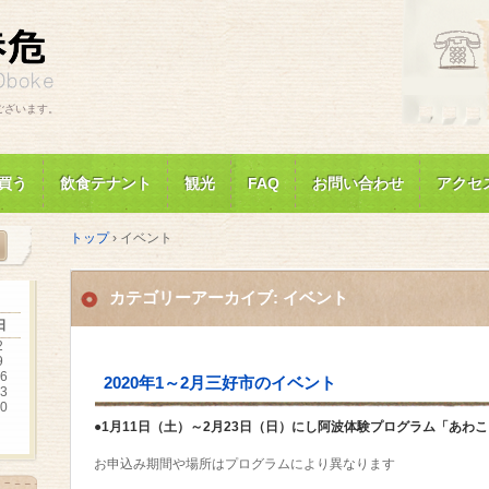
ございます。
買う
飲食テナント
観光
FAQ
お問い合わせ
アクセ
トップ
›
イベント
カテゴリーアーカイブ:
イベント
日
2
9
6
2020年1～2月三好市のイベント
3
0
●1月11日（土）～2月23日（日）
にし阿波体験プログラム「あわこ
お申込み期間や場所はプログラムにより異なります