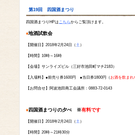
第19回 四国酒まつり
四国酒まつりHPは
こちら
からご覧頂けます。
♦
地酒試飲会
【開催日】
2018年2月24日（
土
）
【時間】
10時～16時
【会場】サンライズビル（三好市池田町マチ2183）
【入場料】
●
前売り券
1600円 ●当日券1800円
（
お酒を飲まれ
【お問合せ】阿波池田商工会議所：0883-72-0143
♦
四国酒まつりの夕べ ※
有料です
【開催日】2018年2月24日（
土
）
【時間】20時～21時30分