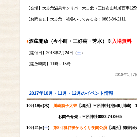
【会場】大歩危温泉サンリバー大歩危（三好市山城町西宇1259
【お問合せ】大歩危・祖谷いってみる会：0883-84-2111
♦
酒蔵開放（今小町・三好菊・芳水）※
入場無料
【開催日】2018年2月24日（
土
）
【開放時間】11時～15時
2018年1月7
2017年10月・11月・12月のイベント情報
10月19日(木)
川崎獅子太鼓
【場所】三所神社(池田町川崎) 1
お問合せ先：三所神社0883-74-0665
10月21日(
土
)
第8回祖谷襖からくり夜間公演
【場所】徳善阿弥