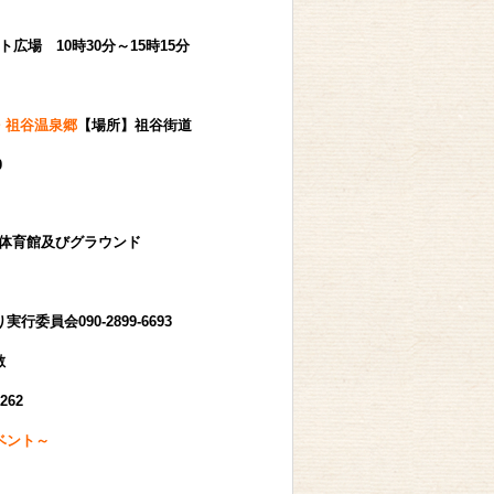
広場 10時30分～15時15分
・祖谷温泉郷
【場所】祖谷街道
0
野体育館及びグラウンド
0-2899-6693
川敷
62
ベント～