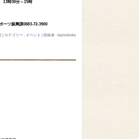
時30分～15時
0883-72-3900
日
|
カテゴリー :
イベント
|
投稿者 : lapisoboke