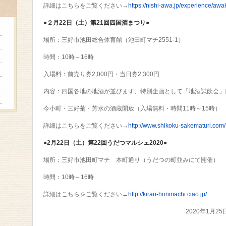
詳細はこちらをご覧ください→
https://nishi-awa.jp/experience/awa
●２月22日（土）第21回四国酒まつり●
場所：三好市池田総合体育館（池田町マチ2551-1）
時間：10時～16時
入場料：前売り券2,000円・当日券2,300円
内容：四国各地の地酒が並びます、特別企画として「地酒試飲会」
今小町・三好菊・芳水の酒蔵開放（入場無料・時間11時～15時）
詳細はこちらをご覧ください→
http://www.shikoku-sakematuri.com/
●2月22日（土）第22回うだつマルシェ2020●
場所：三好市池田町マチ 本町通り（うだつの町並みにて開催）
時間：10時～16時
詳細はこちらをご覧ください→
http://kirari-honmachi.ciao.jp/
2020年1月25