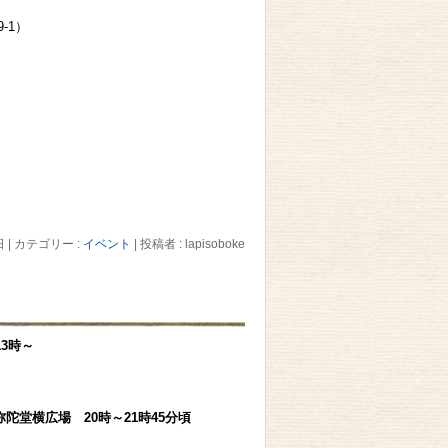
-1）
日
|
カテゴリー :
イベント
|
投稿者 : lapisoboke
3時～
陀堂横広場 20時～21時45分頃