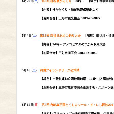
4月29日(
土
)
第8回 祖谷襖からくり
20時～ 【場所】徳善阿弥
【内容】襖からくり・加羅歌姫伝説劇など
【お問合せ】三好市観光協会 0883-76-0877
5月4日(
土
)
第32回 西祖谷あめご釣り大会
【場所】祖谷川・祖
【内容】14時～ アメゴとマスのつかみ取り大会
【お問合せ】三好市商工会 0883-86-1059
5月4日(
土
)
四国アイランドリーグ公式戦
【場所】吉野川運動公園池田球場 13時～(入場無料)
【お問合せ】三好市教育委員会生涯学習・スポーツ振興課 088
5月14日(
日
)
第8回 自転車王国とくしまツール・ド・にし阿波201
【場所】(スタート・ゴール)池田湖水際公園
少雨決