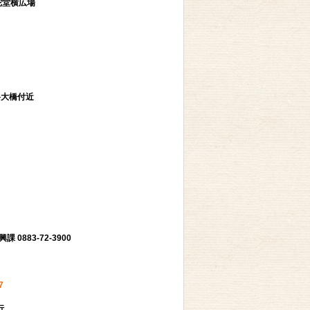
陀堂横広場
谷大橋付近
3-72-3900
7
行