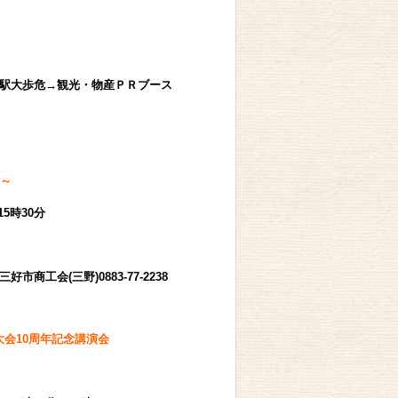
歩危→観光・物産ＰＲブース
ト～
時30分
商工会(三野)0883-77-2238
会10周年記念講演会