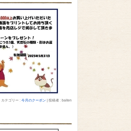
|
カテゴリー :
今月のクーポン
|
投稿者 : baiten