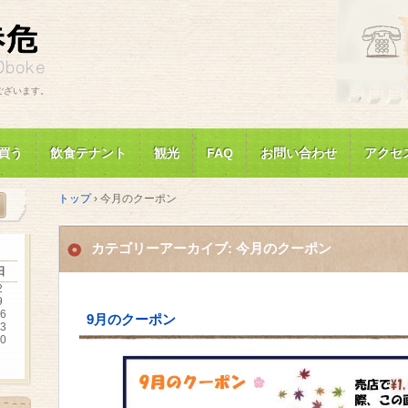
ございます。
買う
飲食テナント
観光
FAQ
お問い合わせ
アクセ
トップ
›
今月のクーポン
カテゴリーアーカイブ:
今月のクーポン
日
2
9
6
9月のクーポン
3
0