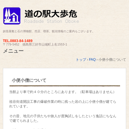
妖怪屋敷と石の博物館、売店、喫茶。観光情報のご案内もございます。
TEL.
0883-84-1489
〒779-5452 徳島県三好市山城町上名1553-1
メニュー
コ
トップ
›
FAQ
›
小便小僧について
ン
テ
ン
ツ
小便小僧について
へ
ス
キ
当館より車で約４０分のところにあります。（駐車場はありません）
ッ
プ
祖谷街道開設工事の爆破作業の時に残った岩の上に小便小僧が建てら
れています。
その昔、地元の子供たちや旅人が度胸試しをしたという逸話にちなん
で建てられました。