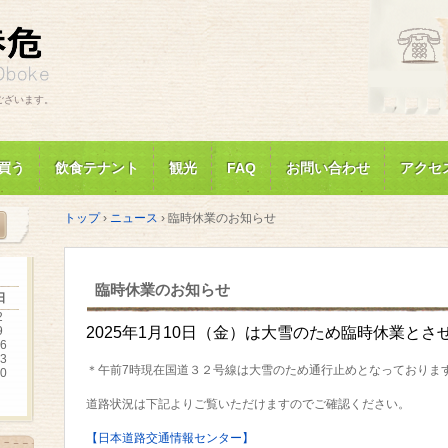
ございます。
買う
飲食テナント
観光
FAQ
お問い合わせ
アクセ
トップ
›
ニュース
›
臨時休業のお知らせ
臨時休業のお知らせ
日
2
9
2025年1月10日（金）は大雪のため臨時休業と
6
3
＊午前7時現在国道３２号線は大雪のため通行止めとなっておりま
0
道路状況は下記よりご覧いただけますのでご確認ください。
【日本道路交通情報センター】