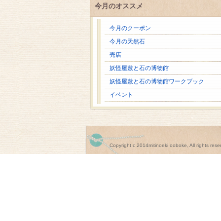
今月のオススメ
今月のクーポン
今月の天然石
売店
妖怪屋敷と石の博物館
妖怪屋敷と石の博物館ワークブック
イベント
Copyright c 2014mitinoeki ooboke, All rights rese