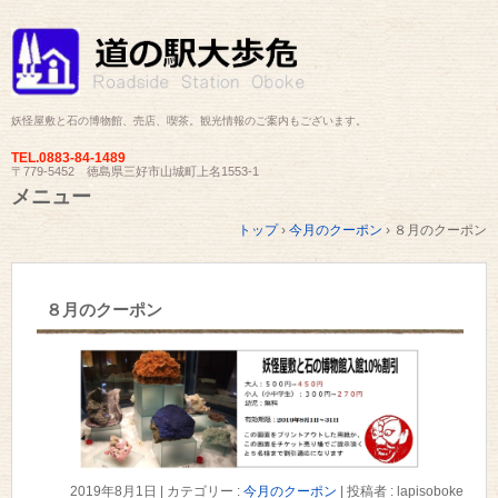
妖怪屋敷と石の博物館、売店、喫茶。観光情報のご案内もございます。
TEL.
0883-84-1489
〒779-5452 徳島県三好市山城町上名1553-1
メニュー
コ
トップ
›
今月のクーポン
›
８月のクーポン
ン
テ
ン
ツ
８月のクーポン
へ
ス
キ
ッ
プ
2019年8月1日
|
カテゴリー :
今月のクーポン
|
投稿者 : lapisoboke