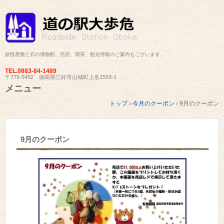
妖怪屋敷と石の博物館、売店、喫茶。観光情報のご案内もございます。
TEL.
0883-84-1489
〒779-5452 徳島県三好市山城町上名1553-1
メニュー
コ
トップ
›
今月のクーポン
›
9月のクーポン
ン
テ
ン
ツ
9月のクーポン
へ
ス
キ
ッ
プ