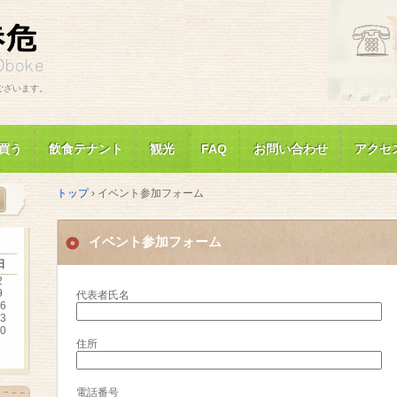
ございます。
買う
飲食テナント
観光
FAQ
お問い合わせ
アクセ
トップ
›
イベント参加フォーム
イベント参加フォーム
日
2
9
代表者氏名
6
3
0
住所
電話番号