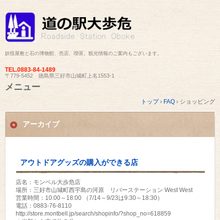
妖怪屋敷と石の博物館、売店、喫茶。観光情報のご案内もございます。
TEL.
0883-84-1489
〒779-5452 徳島県三好市山城町上名1553-1
メニュー
コ
トップ
›
FAQ
›
ショッピング
ン
テ
ン
アーカイブ
ツ
へ
ス
キ
アウトドアグッズの購入ができる店
ッ
プ
店名：モンベル大歩危店
場所：三好市山城町西宇島の河原 リバーステーション West West
営業時間：10:00～18:00 （7/14～9/23は9:30～18:30）
電話：0883-76-8110
http://store.montbell.jp/search/shopinfo/?shop_no=618859