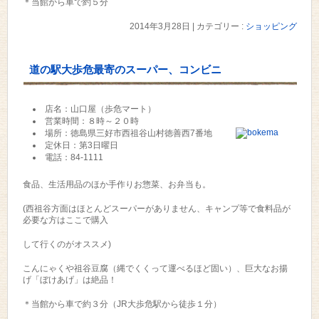
＊当館から車で約５分
2014年3月28日
|
カテゴリー :
ショッピング
道の駅大歩危最寄のスーパー、コンビニ
店名：山口屋（歩危マート）
営業時間：８時～２０時
場所：徳島県三好市西祖谷山村徳善西7番地
定休日：第3日曜日
電話：84-1111
食品、生活用品のほか手作りお惣菜、お弁当も。
(西祖谷方面はほとんどスーパーがありません、キャンプ等で食料品が
必要な方はここで購入
して行くのがオススメ)
こんにゃくや祖谷豆腐（縄でくくって運べるほど固い）、巨大なお揚
げ「ぼけあげ」は絶品！
＊当館から車で約３分（JR大歩危駅から徒歩１分）